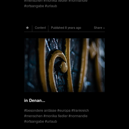
menschen
monika fiedler
normandie
ortsangabe
urlaub
Content
Published
8 years ago
Share
in Denan...
besondere anlässe
europa
frankreich
menschen
monika fiedler
normandie
ortsangabe
urlaub