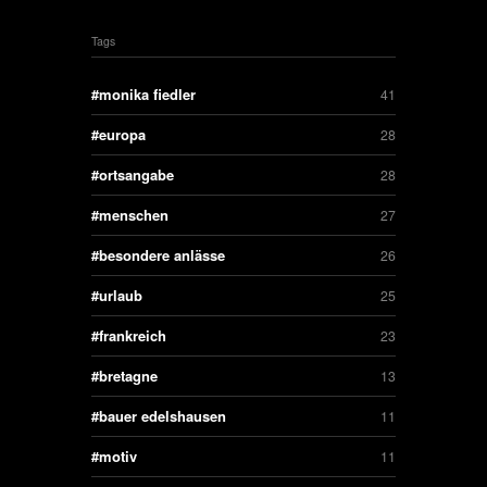
Tags
monika fiedler
41
europa
28
ortsangabe
28
menschen
27
besondere anlässe
26
urlaub
25
frankreich
23
bretagne
13
bauer edelshausen
11
motiv
11