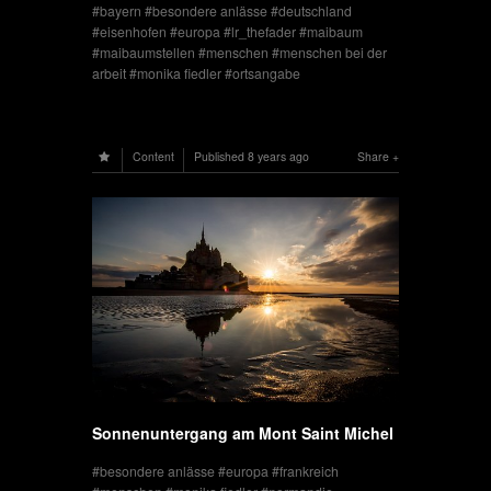
bayern
besondere anlässe
deutschland
eisenhofen
europa
lr_thefader
maibaum
maibaumstellen
menschen
menschen bei der
arbeit
monika fiedler
ortsangabe
Content
Published
8 years ago
Share
Sonnenuntergang am Mont Saint Michel
besondere anlässe
europa
frankreich