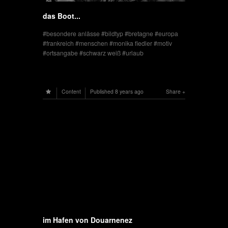
das Boot...
besondere anlässe
bildtyp
bretagne
europa
frankreich
menschen
monika fiedler
motiv
ortsangabe
schwarz weiß
urlaub
Content
Published
8 years ago
Share
im Hafen von Douarnenez