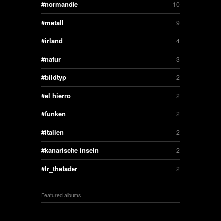
normandie
10
metall
9
irland
4
natur
3
bildtyp
2
el hierro
2
funken
2
italien
2
kanarische inseln
2
lr_thefader
2
Featured albums